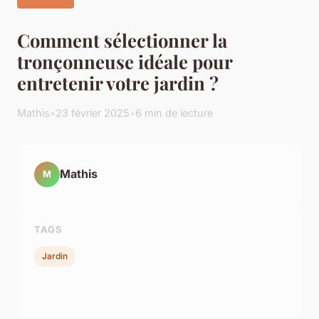
Comment sélectionner la
tronçonneuse idéale pour
entretenir votre jardin ?
Mathis
•
23 février 2025
•
6 min de lecture
Mathis
M
TAGS
Jardin