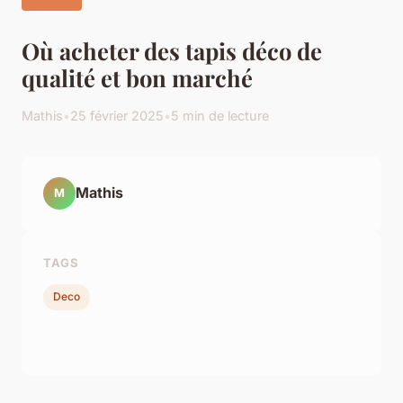
Où acheter des tapis déco de
qualité et bon marché
Mathis
•
25 février 2025
•
5 min de lecture
Mathis
M
TAGS
Deco