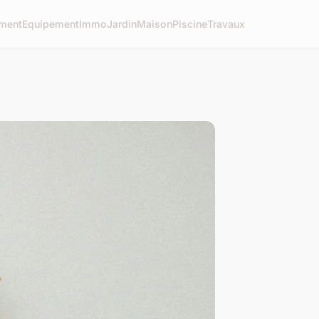
ment
Equipement
Immo
Jardin
Maison
Piscine
Travaux