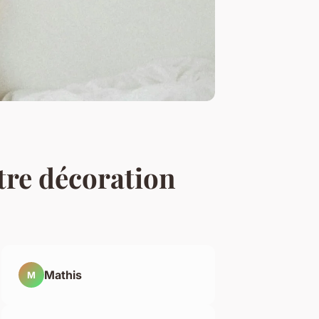
tre décoration
Mathis
M