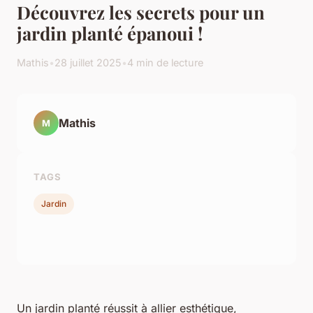
Découvrez les secrets pour un
jardin planté épanoui !
Mathis
•
28 juillet 2025
•
4 min de lecture
Mathis
M
TAGS
Jardin
Un jardin planté réussit à allier esthétique,